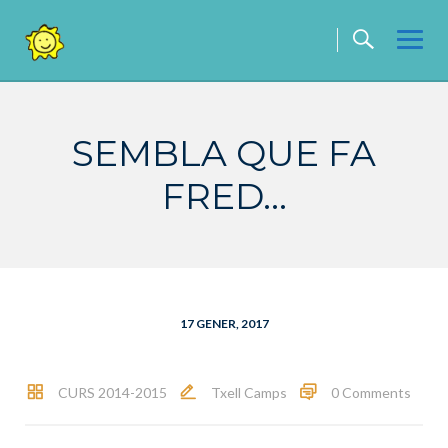
Skip
to
content
SEMBLA QUE FA
FRED…
17 GENER, 2017
CURS 2014-2015
Txell Camps
0 Comments