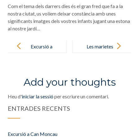
Com el tema dels darrers dies és el gran fred que fa a la
nostra ciutat, us volíem deixar constància amb unes
significants imatges dels vostres infants jugant una estona
al nostre jardí…
Post
navigation
Excursió a
Les marietes
Can Moncau
fem un pas
endavant
Add your thoughts
Heu d'
iniciar la sessió
per escriure un comentari.
ENTRADES RECENTS
Excursió a Can Moncau