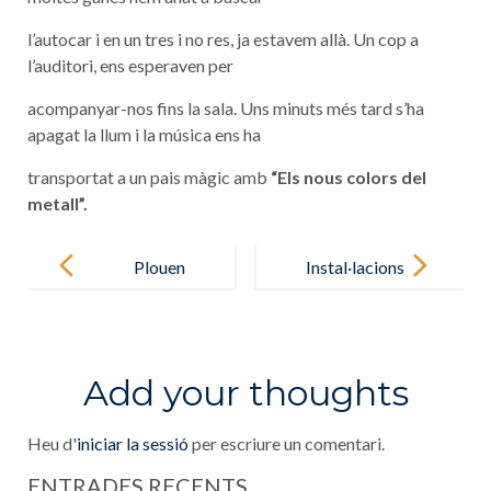
l’autocar i en un tres i no res, ja estavem allà. Un cop a
l’auditori, ens esperaven per
acompanyar-nos fins la sala. Uns minuts més tard s’ha
apagat la llum i la música ens ha
transportat a un pais màgic amb
“Els nous colors del
metall”.
Post
navigation
Plouen
Instal·lacions
pedres!!!
Artístiques
Add your thoughts
Heu d'
iniciar la sessió
per escriure un comentari.
ENTRADES RECENTS